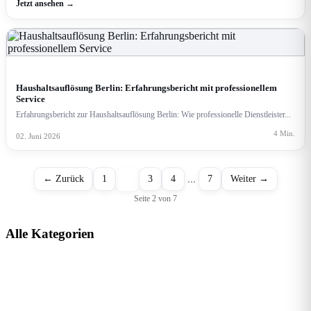
Jetzt ansehen →
RATGEBER & ERFAHRUNGSBERICHTE
Haushaltsauflösung Berlin: Erfahrungsbericht mit professionellem
Service
Erfahrungsbericht zur Haushaltsauflösung Berlin: Wie professionelle Dienstleister...
4 Min.
02. Juni 2026
...
← Zurück
1
2
3
4
7
Weiter →
Seite 2 von 7
Alle Kategorien
Mode & Lifestyle
Shopping & Tests
Ratgeber
Beauty & Kosmetik
4 Artikel
Mode & Beauty
4 Artikel
Haus & Garten
3 Artikel
Beziehung & Liebe
3 Artikel
Garten & Außenbereich
2 Artikel
Familie & Erziehung
2 Artikel
Ratgeber & Tipps
2 Artikel
Familie & Freizeit
1 Artikel
Sport
1 Artikel
Lokales & Reisen
1 Artikel
Reisen & Urlaub