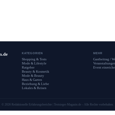
n.de
KATEGORIEN
MEHR
Shopping & Tests
Gastbeitrag / 
Mode & Lifestyle
Veranstaltunge
Ratgeber
Event einreich
Beauty & Kosmetik
Mode & Beauty
Haus & Garten
Beziehung & Liebe
Lokales & Reisen
© 2026 Redaktionelle Erfahrungsberichte | Testsieger-Magazin.de – Alle Rechte vorbehalten.