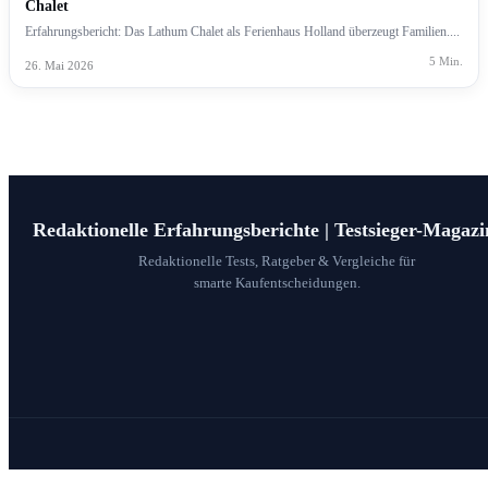
Chalet
Erfahrungsbericht: Das Lathum Chalet als Ferienhaus Holland überzeugt Familien....
5 Min.
26. Mai 2026
Redaktionelle Erfahrungsberichte | Testsieger-Magazi
Redaktionelle Tests, Ratgeber & Vergleiche für
smarte Kaufentscheidungen.