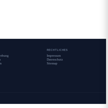
RECHTLICHES
Werbung
Impressum
n
Datenschutz
en
Sitemap