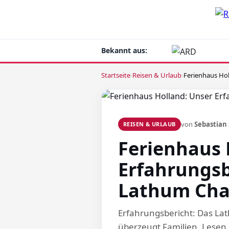
Bekannt aus:
Startseite
›
Reisen & Urlaub
›
von
Sebastian 
REISEN & URLAUB
Ferienhaus 
Erfahrungs
Lathum Cha
Erfahrungsbericht: Das La
überzeugt Familien. Lesen 