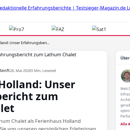
Ferienhaus Holland: Unser Erfahrungsbericht zum Lathum Chalet
Über
Senft
26. Mai 2026
5 Min. Lesezeit
Holland: Unser
Web D
bericht zum
Infra
Archi
let
gerad
optimi
Perf
thum Chalet als Ferienhaus Holland
Alle 
Sie von unseren persönlichen Erlebnissen