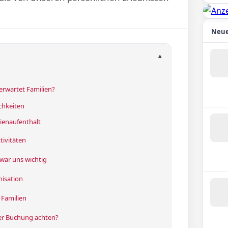
Neue
▴
erwartet Familien?
chkeiten
ienaufenthalt
ivitäten
war uns wichtig
nisation
 Familien
der Buchung achten?