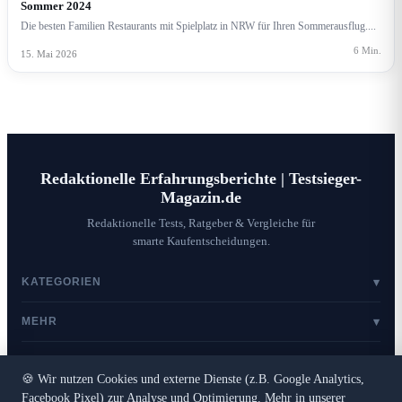
Sommer 2024
Die besten Familien Restaurants mit Spielplatz in NRW für Ihren Sommerausflug....
6 Min.
15. Mai 2026
Redaktionelle Erfahrungsberichte | Testsieger-
Magazin.de
Redaktionelle Tests, Ratgeber & Vergleiche für
smarte Kaufentscheidungen.
KATEGORIEN
▾
Shopping & Tests
MEHR
▾
Mode & Lifestyle
Ratgeber
Gastbeitrag / Werbung
Beauty & Kosmetik
RECHTLICHES
▾
Veranstaltungen
Mode & Beauty
Event einreichen
🍪 Wir nutzen Cookies und externe Dienste (z.B. Google Analytics,
Haus & Garten
Impressum
Beziehung & Liebe
Facebook Pixel) zur Analyse und Optimierung. Mehr in unserer
Datenschutz