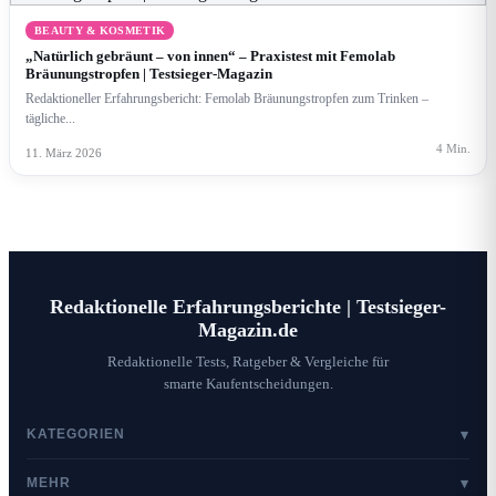
BEAUTY & KOSMETIK
„Natürlich gebräunt – von innen“ – Praxistest mit Femolab
Bräunungstropfen | Testsieger-Magazin
Redaktioneller Erfahrungsbericht: Femolab Bräunungstropfen zum Trinken –
tägliche...
4 Min.
11. März 2026
Redaktionelle Erfahrungsberichte | Testsieger-
Magazin.de
Redaktionelle Tests, Ratgeber & Vergleiche für
smarte Kaufentscheidungen.
KATEGORIEN
▾
Mode & Lifestyle
MEHR
▾
Shopping & Tests