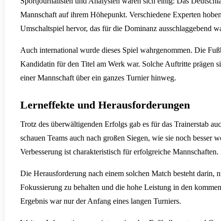
Sportjournalisten und Analysten waren sich einig: Das Deutsch
Mannschaft auf ihrem Höhepunkt. Verschiedene Experten hoben b
Umschaltspiel hervor, das für die Dominanz ausschlaggebend wa
Auch international wurde dieses Spiel wahrgenommen. Die Fußbal
Kandidatin für den Titel am Werk war. Solche Auftritte prägen s
einer Mannschaft über ein ganzes Turnier hinweg.
Lerneffekte und Herausforderungen
Trotz des überwältigenden Erfolgs gab es für das Trainerstab au
schauen Teams auch nach großen Siegen, wie sie noch besser we
Verbesserung ist charakteristisch für erfolgreiche Mannschaften.
Die Herausforderung nach einem solchen Match besteht darin, nich
Fokussierung zu behalten und die hohe Leistung in den kommen
Ergebnis war nur der Anfang eines langen Turniers.