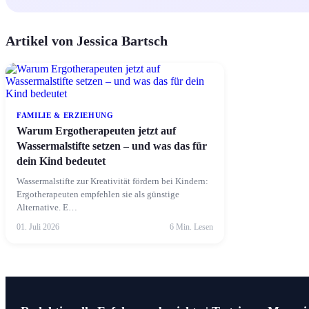
Artikel von Jessica Bartsch
FAMILIE & ERZIEHUNG
Warum Ergotherapeuten jetzt auf
Wassermalstifte setzen – und was das für
dein Kind bedeutet
Wassermalstifte zur Kreativität fördern bei Kindern:
Ergotherapeuten empfehlen sie als günstige
Alternative. E…
01. Juli 2026
6 Min. Lesen