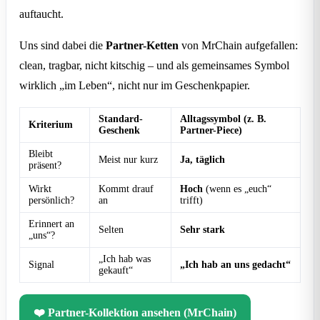
auftaucht.
Uns sind dabei die
Partner-Ketten
von MrChain aufgefallen:
clean, tragbar, nicht kitschig – und als gemeinsames Symbol
wirklich „im Leben“, nicht nur im Geschenkpapier.
Standard-
Alltagssymbol (z. B.
Kriterium
Geschenk
Partner-Piece)
Bleibt
Meist nur kurz
Ja, täglich
präsent?
Wirkt
Kommt drauf
Hoch
(wenn es „euch“
persönlich?
an
trifft)
Erinnert an
Selten
Sehr stark
„uns“?
„Ich hab was
Signal
„Ich hab an uns gedacht“
gekauft“
❤️ Partner-Kollektion ansehen (MrChain)