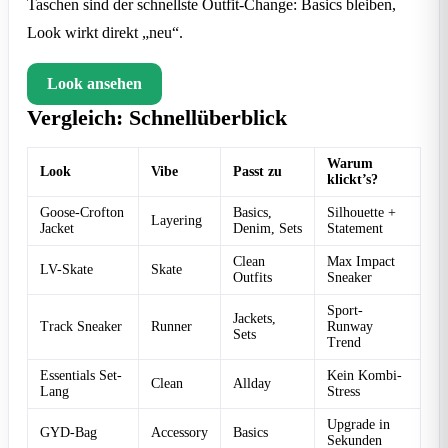
Taschen sind der schnellste Outfit-Change: Basics bleiben,
Look wirkt direkt „neu“.
Look ansehen
Vergleich: Schnellüberblick
Warum
Look
Vibe
Passt zu
klickt’s?
Goose-Crofton
Basics,
Silhouette +
Layering
Jacket
Denim, Sets
Statement
Clean
Max Impact
LV-Skate
Skate
Outfits
Sneaker
Sport-
Jackets,
Track Sneaker
Runner
Runway
Sets
Trend
Essentials Set-
Kein Kombi-
Clean
Allday
Lang
Stress
Upgrade in
GYD-Bag
Accessory
Basics
Sekunden